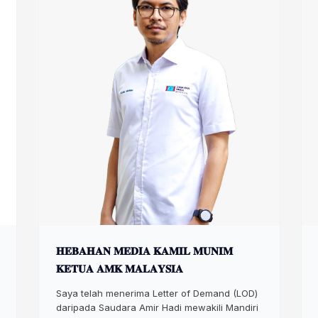
𝐇𝐄𝐁𝐀𝐇𝐀𝐍 𝐌𝐄𝐃𝐈𝐀 𝐊𝐀𝐌𝐈𝐋 𝐌𝐔𝐍𝐈𝐌
𝐊𝐄𝐓𝐔𝐀 𝐀𝐌𝐊 𝐌𝐀𝐋𝐀𝐘𝐒𝐈𝐀
Saya telah menerima Letter of Demand (LOD)
daripada Saudara Amir Hadi mewakili Mandiri