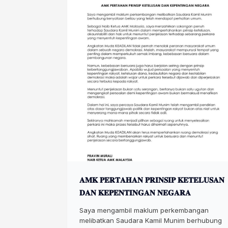
𝐀𝐌𝐊 𝐏𝐄𝐑𝐓𝐀𝐇𝐀𝐍 𝐏𝐑𝐈𝐍𝐒𝐈𝐏 𝐊𝐄𝐓𝐄𝐋𝐔𝐒𝐀𝐍
𝐃𝐀𝐍 𝐊𝐄𝐏𝐄𝐍𝐓𝐈𝐍𝐆𝐀𝐍 𝐍𝐄𝐆𝐀𝐑𝐀
Saya mengambil maklum perkembangan
melibatkan Saudara Kamil Munim berhubung