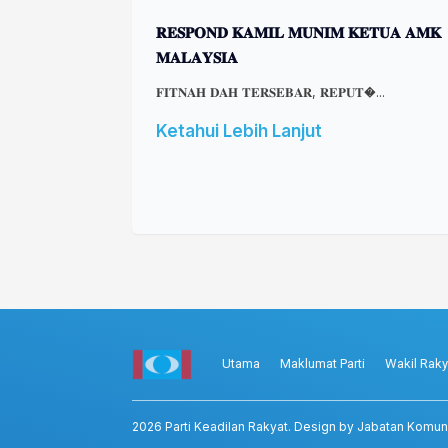
𝐑𝐄𝐒𝐏𝐎𝐍𝐃 𝐊𝐀𝐌𝐈𝐋 𝐌𝐔𝐍𝐈𝐌 𝐊𝐄𝐓𝐔𝐀 𝐀𝐌𝐊
𝐌𝐀𝐋𝐀𝐘𝐒𝐈𝐀
𝐅𝐈𝐓𝐍𝐀𝐇 𝐃𝐀𝐇 𝐓𝐄𝐑𝐒𝐄𝐁𝐀𝐑, 𝐑𝐄𝐏𝐔𝐓�...
Ketahui Lebih Lanjut
Utama
Maklumat Parti
Wakil Raky
2026
Parti Keadilan Rakyat
. Design by Jabatan Komun