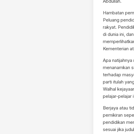
Abdullah.
Hambatan pemik
Peluang pendid
rakyat. Pendid
di dunia ini, d
memperlihatkan
Kementerian at
Apa natijahnya 
menanamkan sua
terhadap masyar
parti itulah y
Walhal kejayaa
pelajar-pelajar
Berjaya atau ti
pemikiran seper
pendidikan mene
sesuai jika jud