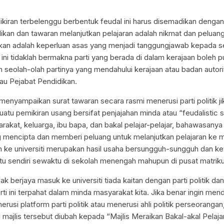
iran terbelenggu berbentuk feudal ini harus disemadikan dengan
ikan dan tawaran melanjutkan pelajaran adalah nikmat dan peluang
ikan adalah keperluan asas yang menjadi tanggungjawab kepada se
an ini tidaklah bermakna parti yang berada di dalam kerajaan boleh p
 seolah-olah partinya yang mendahului kerajaan atau badan autorit
au Pejabat Pendidikan.
menyampaikan surat tawaran secara rasmi menerusi parti politik j
tu pemikiran usang bersifat penjajahan minda atau “feudalistic s
akat, keluarga, ibu bapa, dan bakal pelajar-pelajar, bahawasanya p
ang mencipta dan memberi peluang untuk melanjutkan pelajaran ke 
n ke universiti merupakan hasil usaha bersungguh-sungguh dan k
 itu sendiri sewaktu di sekolah menengah mahupun di pusat matriku
dak berjaya masuk ke universiti tiada kaitan dengan parti politik da
ti ini terpahat dalam minda masyarakat kita. Jika benar ingin mend
rusi platform parti politik atau menerusi ahli politik perseorangan
ul majlis tersebut diubah kepada “Majlis Meraikan Bakal-akal Pelaj