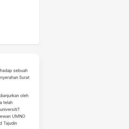
erhadap sebuah
enyerahan Surat
dianjurkan oleh
a telah
universiti?
di Dewan UMNO
d Tajudin