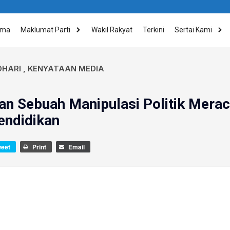
ama
Maklumat Parti
Wakil Rakyat
Terkini
Sertai Kami
OHARI
,
KENYATAAN MEDIA
n Sebuah Manipulasi Politik Merac
endidikan
weet
Print
Email