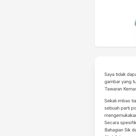
Saya tidak dap
gambar yang tul
Tawaran Kemasu
Sekali imbas ti
sebuah parti po
mengemukakan sa
Secara spesifi
Bahagian Sik d