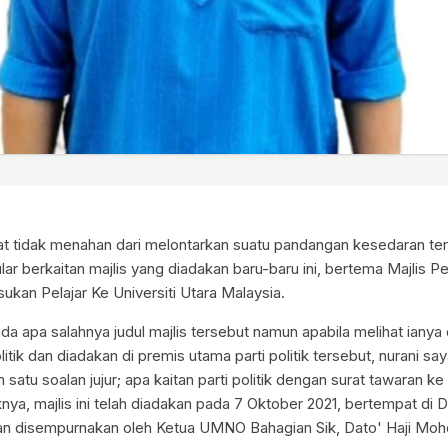
at tidak menahan dari melontarkan suatu pandangan kesedaran t
ar berkaitan majlis yang diadakan baru-baru ini, bertema Majlis P
kan Pelajar Ke Universiti Utara Malaysia.
ada apa salahnya judul majlis tersebut namun apabila melihat ianya 
litik dan diadakan di premis utama parti politik tersebut, nurani say
tu soalan jujur; apa kaitan parti politik dengan surat tawaran ke 
knya, majlis ini telah diadakan pada 7 Oktober 2021, bertempat 
an disempurnakan oleh Ketua UMNO Bahagian Sik, Dato' Haji Moh