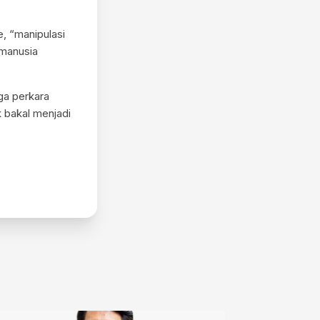
e, “manipulasi
 manusia
ga perkara
k bakal menjadi