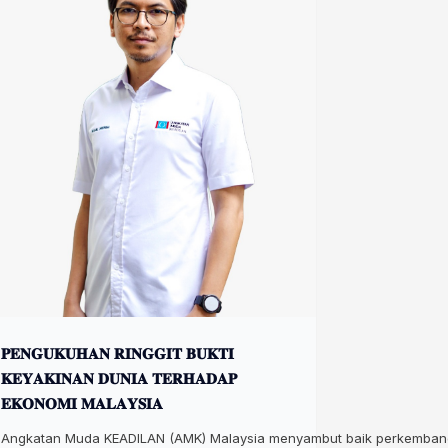
𝐏𝐄𝐍𝐆𝐔𝐊𝐔𝐇𝐀𝐍 𝐑𝐈𝐍𝐆𝐆𝐈𝐓 𝐁𝐔𝐊𝐓𝐈
𝐊𝐄𝐘𝐀𝐊𝐈𝐍𝐀𝐍 𝐃𝐔𝐍𝐈𝐀 𝐓𝐄𝐑𝐇𝐀𝐃𝐀𝐏
𝐄𝐊𝐎𝐍𝐎𝐌𝐈 𝐌𝐀𝐋𝐀𝐘𝐒𝐈𝐀
Angkatan Muda KEADILAN (AMK) Malaysia menyambut baik perkembangan