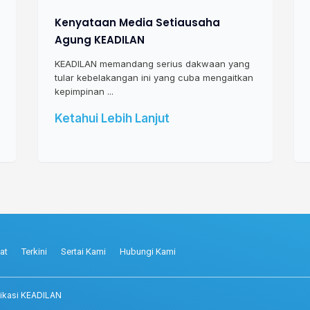
Kenyataan Media Setiausaha
Agung KEADILAN
KEADILAN memandang serius dakwaan yang
tular kebelakangan ini yang cuba mengaitkan
kepimpinan ...
Ketahui Lebih Lanjut
at
Terkini
Sertai Kami
Hubungi Kami
ikasi KEADILAN