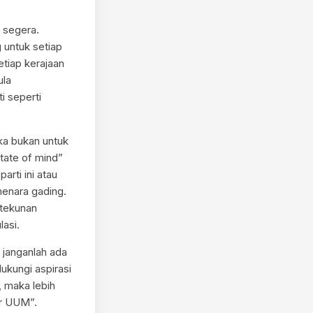
 segera.
 untuk setiap
tiap kerajaan
ula
i seperti
ika bukan untuk
tate of mind”
arti ini atau
menara gading.
etekunan
lasi.
n janganlah ada
ukungi aspirasi
, maka lebih
ar UUM”.