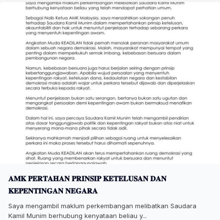
𝐀𝐌𝐊 𝐏𝐄𝐑𝐓𝐀𝐇𝐀𝐍 𝐏𝐑𝐈𝐍𝐒𝐈𝐏 𝐊𝐄𝐓𝐄𝐋𝐔𝐒𝐀𝐍 𝐃𝐀𝐍
𝐊𝐄𝐏𝐄𝐍𝐓𝐈𝐍𝐆𝐀𝐍 𝐍𝐄𝐆𝐀𝐑𝐀
Saya mengambil maklum perkembangan melibatkan Saudara
Kamil Munim berhubung kenyataan beliau y...