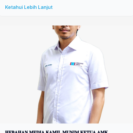
Ketahui Lebih Lanjut
𝐇𝐄𝐁𝐀𝐇𝐀𝐍 𝐌𝐄𝐃𝐈𝐀 𝐊𝐀𝐌𝐈𝐋 𝐌𝐔𝐍𝐈𝐌 𝐊𝐄𝐓𝐔𝐀 𝐀𝐌𝐊