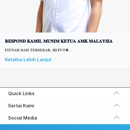
𝐑𝐄𝐒𝐏𝐎𝐍𝐃 𝐊𝐀𝐌𝐈𝐋 𝐌𝐔𝐍𝐈𝐌 𝐊𝐄𝐓𝐔𝐀 𝐀𝐌𝐊 𝐌𝐀𝐋𝐀𝐘𝐒𝐈𝐀
𝐅𝐈𝐓𝐍𝐀𝐇 𝐃𝐀𝐇 𝐓𝐄𝐑𝐒𝐄𝐁𝐀𝐑, 𝐑𝐄𝐏𝐔𝐓�...
Ketahui Lebih Lanjut
Quick Links
Wakil Rakyat
Sertai Kami
Kemas Kini
Portal Anggota KEADILAN
Social Media
Hubungi Kami
Permohonan Kad Keanggotaan
Sumbangan
Facebook KEADILAN
Permohonan Pertukaran Cabang