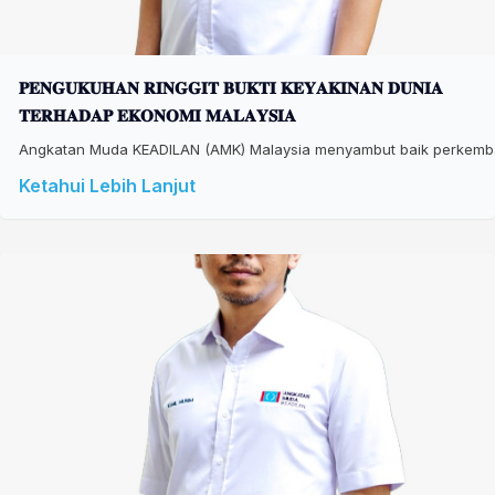
𝐏𝐄𝐍𝐆𝐔𝐊𝐔𝐇𝐀𝐍 𝐑𝐈𝐍𝐆𝐆𝐈𝐓 𝐁𝐔𝐊𝐓𝐈 𝐊𝐄𝐘𝐀𝐊𝐈𝐍𝐀𝐍 𝐃𝐔𝐍𝐈𝐀
𝐓𝐄𝐑𝐇𝐀𝐃𝐀𝐏 𝐄𝐊𝐎𝐍𝐎𝐌𝐈 𝐌𝐀𝐋𝐀𝐘𝐒𝐈𝐀
Angkatan Muda KEADILAN (AMK) Malaysia menyambut baik perkembang
Ketahui Lebih Lanjut