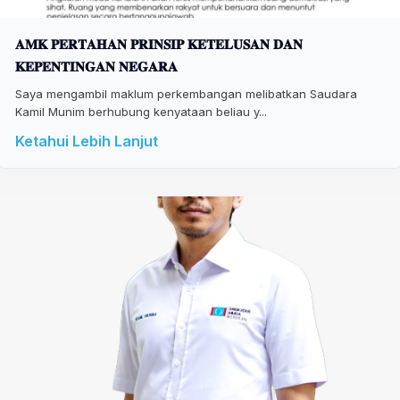
𝐀𝐌𝐊 𝐏𝐄𝐑𝐓𝐀𝐇𝐀𝐍 𝐏𝐑𝐈𝐍𝐒𝐈𝐏 𝐊𝐄𝐓𝐄𝐋𝐔𝐒𝐀𝐍 𝐃𝐀𝐍
𝐊𝐄𝐏𝐄𝐍𝐓𝐈𝐍𝐆𝐀𝐍 𝐍𝐄𝐆𝐀𝐑𝐀
Saya mengambil maklum perkembangan melibatkan Saudara
Kamil Munim berhubung kenyataan beliau y...
Ketahui Lebih Lanjut