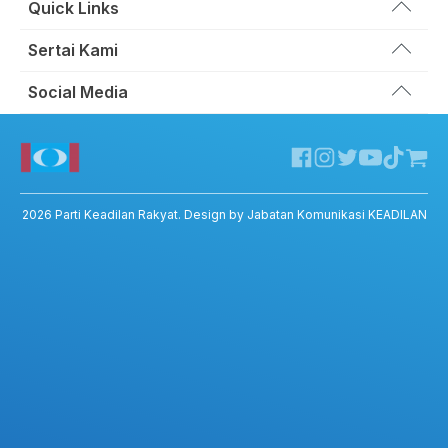
Quick Links
Wakil Rakyat
Sertai Kami
Kemas Kini
Portal Anggota KEADILAN
Social Media
Hubungi Kami
Permohonan Kad Keanggotaan
Sumbangan
Facebook KEADILAN
Permohonan Pertukaran Cabang
Twitter KEADILAN
Channel Telegram KEADILAN
Kedai KEADILAN
2026
Parti Keadilan Rakyat
. Design by Jabatan Komunikasi KEADILAN
ADIL – Privacy Policy
ADIL App – T&C