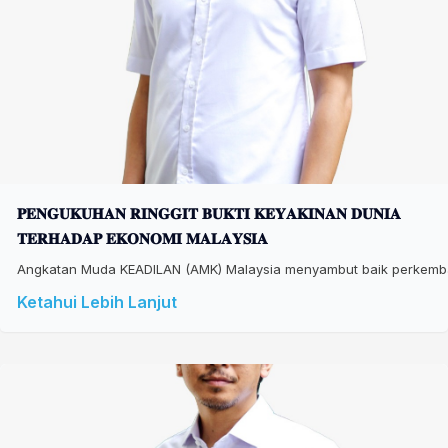
𝐏𝐄𝐍𝐆𝐔𝐊𝐔𝐇𝐀𝐍 𝐑𝐈𝐍𝐆𝐆𝐈𝐓 𝐁𝐔𝐊𝐓𝐈 𝐊𝐄𝐘𝐀𝐊𝐈𝐍𝐀𝐍 𝐃𝐔𝐍𝐈𝐀
𝐓𝐄𝐑𝐇𝐀𝐃𝐀𝐏 𝐄𝐊𝐎𝐍𝐎𝐌𝐈 𝐌𝐀𝐋𝐀𝐘𝐒𝐈𝐀
Angkatan Muda KEADILAN (AMK) Malaysia menyambut baik perkembang
Ketahui Lebih Lanjut