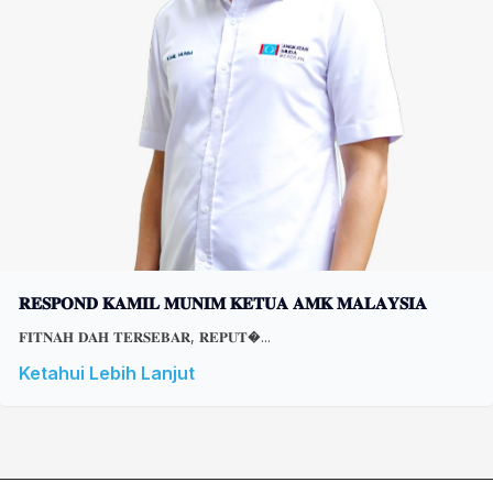
𝐑𝐄𝐒𝐏𝐎𝐍𝐃 𝐊𝐀𝐌𝐈𝐋 𝐌𝐔𝐍𝐈𝐌 𝐊𝐄𝐓𝐔𝐀 𝐀𝐌𝐊 𝐌𝐀𝐋𝐀𝐘𝐒𝐈𝐀
𝐅𝐈𝐓𝐍𝐀𝐇 𝐃𝐀𝐇 𝐓𝐄𝐑𝐒𝐄𝐁𝐀𝐑, 𝐑𝐄𝐏𝐔𝐓�...
Ketahui Lebih Lanjut