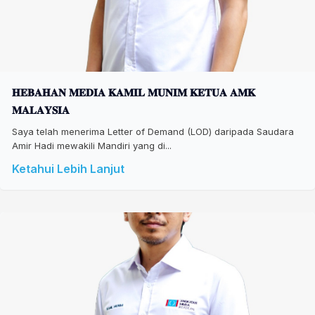
𝐇𝐄𝐁𝐀𝐇𝐀𝐍 𝐌𝐄𝐃𝐈𝐀 𝐊𝐀𝐌𝐈𝐋 𝐌𝐔𝐍𝐈𝐌 𝐊𝐄𝐓𝐔𝐀 𝐀𝐌𝐊
𝐌𝐀𝐋𝐀𝐘𝐒𝐈𝐀
Saya telah menerima Letter of Demand (LOD) daripada Saudara
Amir Hadi mewakili Mandiri yang di...
Ketahui Lebih Lanjut