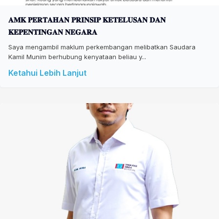
𝐀𝐌𝐊 𝐏𝐄𝐑𝐓𝐀𝐇𝐀𝐍 𝐏𝐑𝐈𝐍𝐒𝐈𝐏 𝐊𝐄𝐓𝐄𝐋𝐔𝐒𝐀𝐍 𝐃𝐀𝐍
𝐊𝐄𝐏𝐄𝐍𝐓𝐈𝐍𝐆𝐀𝐍 𝐍𝐄𝐆𝐀𝐑𝐀
Saya mengambil maklum perkembangan melibatkan Saudara
Kamil Munim berhubung kenyataan beliau y...
Ketahui Lebih Lanjut