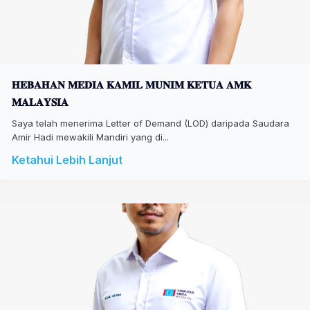
𝐇𝐄𝐁𝐀𝐇𝐀𝐍 𝐌𝐄𝐃𝐈𝐀 𝐊𝐀𝐌𝐈𝐋 𝐌𝐔𝐍𝐈𝐌 𝐊𝐄𝐓𝐔𝐀 𝐀𝐌𝐊
𝐌𝐀𝐋𝐀𝐘𝐒𝐈𝐀
Saya telah menerima Letter of Demand (LOD) daripada Saudara
Amir Hadi mewakili Mandiri yang di...
Ketahui Lebih Lanjut