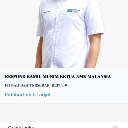
𝐑𝐄𝐒𝐏𝐎𝐍𝐃 𝐊𝐀𝐌𝐈𝐋 𝐌𝐔𝐍𝐈𝐌 𝐊𝐄𝐓𝐔𝐀 𝐀𝐌𝐊 𝐌𝐀𝐋𝐀𝐘𝐒𝐈𝐀
𝐅𝐈𝐓𝐍𝐀𝐇 𝐃𝐀𝐇 𝐓𝐄𝐑𝐒𝐄𝐁𝐀𝐑, 𝐑𝐄𝐏𝐔𝐓�...
Ketahui Lebih Lanjut
Quick Links