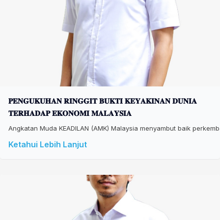
𝐏𝐄𝐍𝐆𝐔𝐊𝐔𝐇𝐀𝐍 𝐑𝐈𝐍𝐆𝐆𝐈𝐓 𝐁𝐔𝐊𝐓𝐈 𝐊𝐄𝐘𝐀𝐊𝐈𝐍𝐀𝐍 𝐃𝐔𝐍𝐈𝐀
𝐓𝐄𝐑𝐇𝐀𝐃𝐀𝐏 𝐄𝐊𝐎𝐍𝐎𝐌𝐈 𝐌𝐀𝐋𝐀𝐘𝐒𝐈𝐀
Angkatan Muda KEADILAN (AMK) Malaysia menyambut baik perkembang
Ketahui Lebih Lanjut