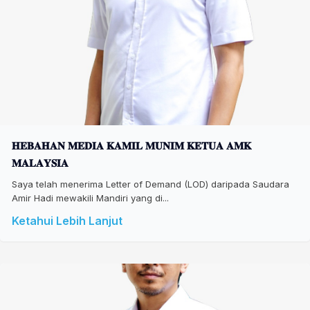
𝐇𝐄𝐁𝐀𝐇𝐀𝐍 𝐌𝐄𝐃𝐈𝐀 𝐊𝐀𝐌𝐈𝐋 𝐌𝐔𝐍𝐈𝐌 𝐊𝐄𝐓𝐔𝐀 𝐀𝐌𝐊
𝐌𝐀𝐋𝐀𝐘𝐒𝐈𝐀
Saya telah menerima Letter of Demand (LOD) daripada Saudara
Amir Hadi mewakili Mandiri yang di...
Ketahui Lebih Lanjut