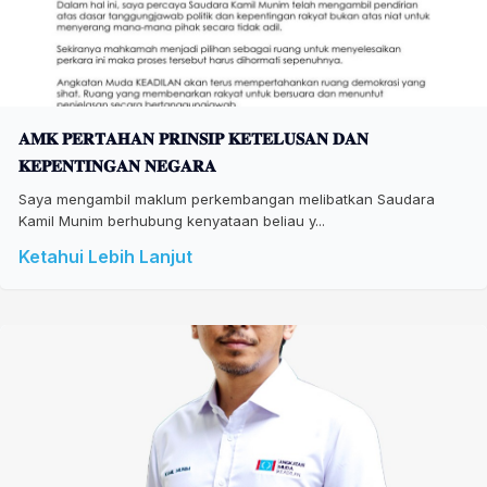
𝐀𝐌𝐊 𝐏𝐄𝐑𝐓𝐀𝐇𝐀𝐍 𝐏𝐑𝐈𝐍𝐒𝐈𝐏 𝐊𝐄𝐓𝐄𝐋𝐔𝐒𝐀𝐍 𝐃𝐀𝐍
𝐊𝐄𝐏𝐄𝐍𝐓𝐈𝐍𝐆𝐀𝐍 𝐍𝐄𝐆𝐀𝐑𝐀
Saya mengambil maklum perkembangan melibatkan Saudara
Kamil Munim berhubung kenyataan beliau y...
Ketahui Lebih Lanjut