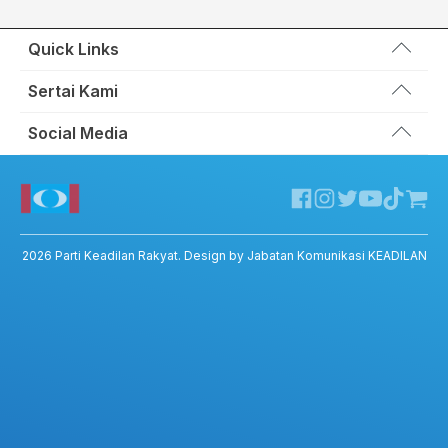
Quick Links
Wakil Rakyat
Sertai Kami
Kemas Kini
Portal Anggota KEADILAN
Social Media
Hubungi Kami
Permohonan Kad Keanggotaan
Sumbangan
Facebook KEADILAN
Permohonan Pertukaran Cabang
Twitter KEADILAN
Channel Telegram KEADILAN
Kedai KEADILAN
2026
Parti Keadilan Rakyat
. Design by Jabatan Komunikasi KEADILAN
ADIL – Privacy Policy
ADIL App – T&C