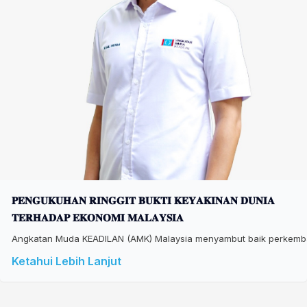
𝐏𝐄𝐍𝐆𝐔𝐊𝐔𝐇𝐀𝐍 𝐑𝐈𝐍𝐆𝐆𝐈𝐓 𝐁𝐔𝐊𝐓𝐈 𝐊𝐄𝐘𝐀𝐊𝐈𝐍𝐀𝐍 𝐃𝐔𝐍𝐈𝐀
𝐓𝐄𝐑𝐇𝐀𝐃𝐀𝐏 𝐄𝐊𝐎𝐍𝐎𝐌𝐈 𝐌𝐀𝐋𝐀𝐘𝐒𝐈𝐀
Angkatan Muda KEADILAN (AMK) Malaysia menyambut baik perkembang
Ketahui Lebih Lanjut