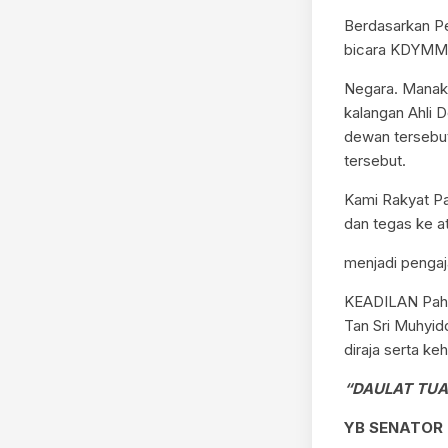
Berdasarkan Pe
bicara KDYMM 
Negara. Manaka
kalangan Ahli 
dewan tersebu
tersebut.
Kami Rakyat P
dan tegas ke at
menjadi pengaj
KEADILAN Pahan
Tan Sri Muhyid
diraja serta ke
“DAULAT TU
YB SENATOR 