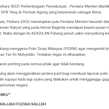
rkara 40(2) Perlembagaan Persekutuan , Perdana Menteri dilantik
SPB Yang di-Pertuan Agong yang berperanan sebagai Ketua
la, Perkara 43(2) menetapkan pula Perdana Menteri haruslah dila
Dewan Rakyat yang pada hemat Baginda mendapat kepercayaan majo
t. Maka dengan itu KEADILAN Pahang penuh yakin menyokong k
ahang menggesa Polis Diraja Malaysia (PDRM) agar mengambil ti
as Tan Sri Muhyiddin. Tindakan tegas ini diharapkan
aran penting pada semua pihak agar tidak berulang.
g akan menggerakkan jentera parti bagi membuat laporan polis 
din supaya tiada lagi usaha yang dilakukan untuk mengganggu gugat
harmonian negara.
ANKU”
HAJJAH FUZIAH SALLEH