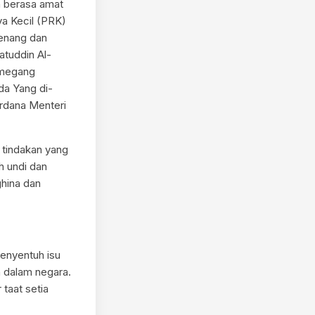
n berasa amat
a Kecil (PRK)
wenang dan
atuddin Al-
emegang
da Yang di-
rdana Menteri
n tindakan yang
h undi dan
hina dan
enyentuh isu
 dalam negara.
taat setia