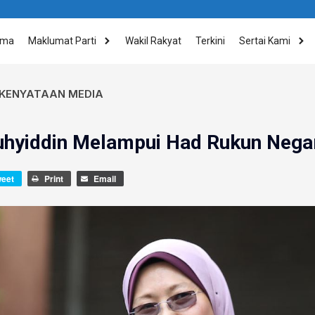
ama
Maklumat Parti
Wakil Rakyat
Terkini
Sertai Kami
KENYATAAN MEDIA
hyiddin Melampui Had Rukun Nega
weet
Print
Email