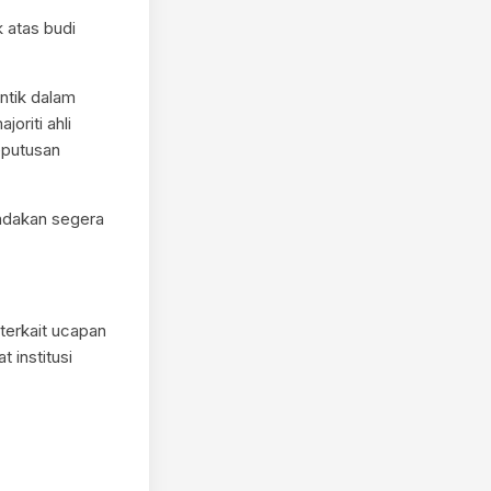
 atas budi
ntik dalam
riti ahli
eputusan
ndakan segera
terkait ucapan
 institusi