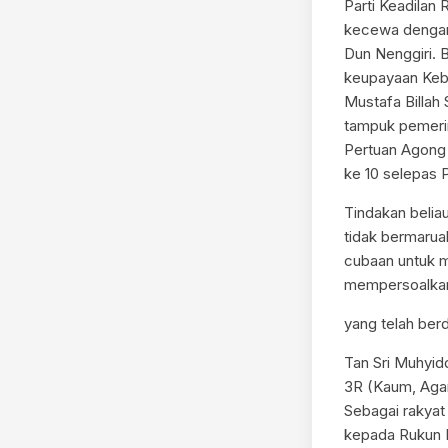
Parti Keadila
kecewa dengan 
Dun Nenggiri. 
keupayaan Keba
Mustafa Billa
tampuk pemerin
Pertuan Agong 
ke 10 selepas 
Tindakan beliau
tidak bermarua
cubaan untuk m
mempersoalkan k
yang telah berd
Tan Sri Muhyid
3R (Kaum, Agam
Sebagai rakyat
kepada Rukun N