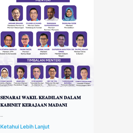
𝐒𝐄𝐍𝐀𝐑𝐀𝐈 𝐖𝐀𝐊𝐈𝐋 𝐊𝐄𝐀𝐃𝐈𝐋𝐀𝐍 𝐃𝐀𝐋𝐀𝐌
𝐊𝐀𝐁𝐈𝐍𝐄𝐓 𝐊𝐄𝐑𝐀𝐉𝐀𝐀𝐍 𝐌𝐀𝐃𝐀𝐍𝐈
...
Ketahui Lebih Lanjut