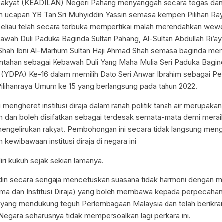
n Rakyat (KEADILAN) Negeri Pahang menyanggah secara tegas da
ucapan YB Tan Sri Muhyiddin Yassin semasa kempen Pilihan Ray
Beliau telah secara terbuka mempertikai malah merendahkan we
wah Duli Paduka Baginda Sultan Pahang, Al-Sultan Abdullah Ri’ay
h Shah Ibni Al-Marhum Sultan Haji Ahmad Shah semasa baginda m
tahan sebagai Kebawah Duli Yang Maha Mulia Seri Paduka Bagin
(YDPA) Ke-16 dalam memilih Dato Seri Anwar Ibrahim sebagai Pe
Pilihanraya Umum ke 15 yang berlangsung pada tahun 2022.
 mengheret institusi diraja dalam ranah politik tanah air merupaka
h dan boleh disifatkan sebagai terdesak semata-mata demi merai
engelirukan rakyat. Pembohongan ini secara tidak langsung meng
ewibawaan institusi diraja di negara ini
iri kukuh sejak sekian lamanya.
din secara sengaja mencetuskan suasana tidak harmoni dengan m
a dan Institusi Diraja) yang boleh membawa kepada perpecahan
 yang mendukung teguh Perlembagaan Malaysia dan telah berikrar 
egara seharusnya tidak mempersoalkan lagi perkara ini.