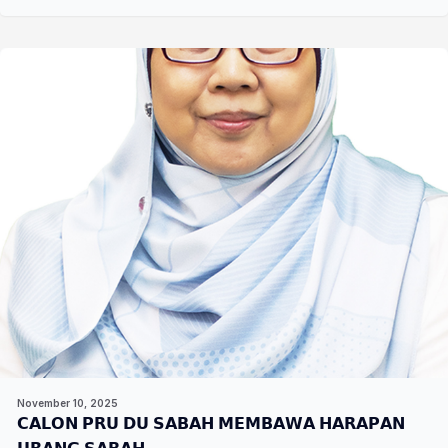
November 10, 2025
𝗖𝗔𝗟𝗢𝗡 𝗣𝗥𝗨 𝗗𝗨 𝗦𝗔𝗕𝗔𝗛 𝗠𝗘𝗠𝗕𝗔𝗪𝗔 𝗛𝗔𝗥𝗔𝗣𝗔𝗡