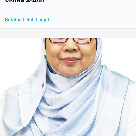
𝗨𝗥𝗔𝗡𝗚 𝗦𝗔𝗕𝗔𝗛
...
Ketahui Lebih Lanjut