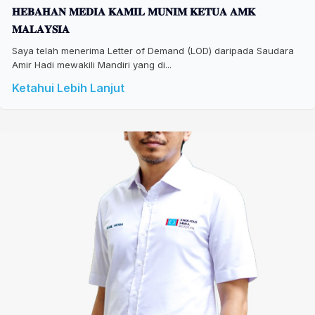
𝐇𝐄𝐁𝐀𝐇𝐀𝐍 𝐌𝐄𝐃𝐈𝐀 𝐊𝐀𝐌𝐈𝐋 𝐌𝐔𝐍𝐈𝐌 𝐊𝐄𝐓𝐔𝐀 𝐀𝐌𝐊
𝐌𝐀𝐋𝐀𝐘𝐒𝐈𝐀
Saya telah menerima Letter of Demand (LOD) daripada Saudara
Amir Hadi mewakili Mandiri yang di...
Ketahui Lebih Lanjut