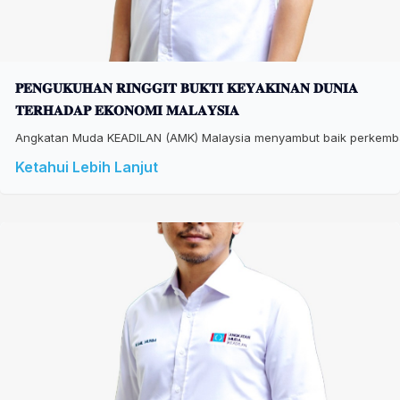
𝐏𝐄𝐍𝐆𝐔𝐊𝐔𝐇𝐀𝐍 𝐑𝐈𝐍𝐆𝐆𝐈𝐓 𝐁𝐔𝐊𝐓𝐈 𝐊𝐄𝐘𝐀𝐊𝐈𝐍𝐀𝐍 𝐃𝐔𝐍𝐈𝐀
𝐓𝐄𝐑𝐇𝐀𝐃𝐀𝐏 𝐄𝐊𝐎𝐍𝐎𝐌𝐈 𝐌𝐀𝐋𝐀𝐘𝐒𝐈𝐀
Angkatan Muda KEADILAN (AMK) Malaysia menyambut baik perkembang
Ketahui Lebih Lanjut