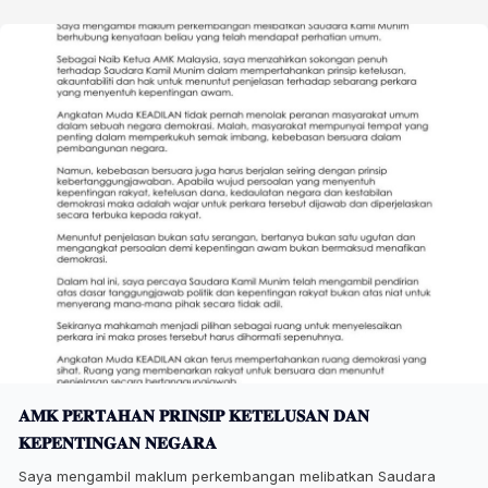
𝐀𝐌𝐊 𝐏𝐄𝐑𝐓𝐀𝐇𝐀𝐍 𝐏𝐑𝐈𝐍𝐒𝐈𝐏 𝐊𝐄𝐓𝐄𝐋𝐔𝐒𝐀𝐍 𝐃𝐀𝐍
𝐊𝐄𝐏𝐄𝐍𝐓𝐈𝐍𝐆𝐀𝐍 𝐍𝐄𝐆𝐀𝐑𝐀
Saya mengambil maklum perkembangan melibatkan Saudara