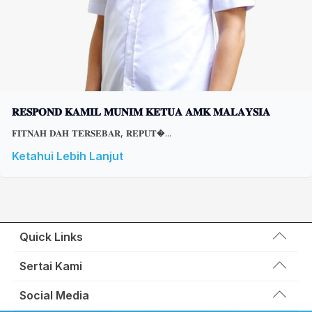
𝐑𝐄𝐒𝐏𝐎𝐍𝐃 𝐊𝐀𝐌𝐈𝐋 𝐌𝐔𝐍𝐈𝐌 𝐊𝐄𝐓𝐔𝐀 𝐀𝐌𝐊 𝐌𝐀𝐋𝐀𝐘𝐒𝐈𝐀
𝐅𝐈𝐓𝐍𝐀𝐇 𝐃𝐀𝐇 𝐓𝐄𝐑𝐒𝐄𝐁𝐀𝐑, 𝐑𝐄𝐏𝐔𝐓�...
Ketahui Lebih Lanjut
Quick Links
Wakil Rakyat
Sertai Kami
Kemas Kini
Portal Anggota KEADILAN
Social Media
Hubungi Kami
Permohonan Kad Keanggotaan
Sumbangan