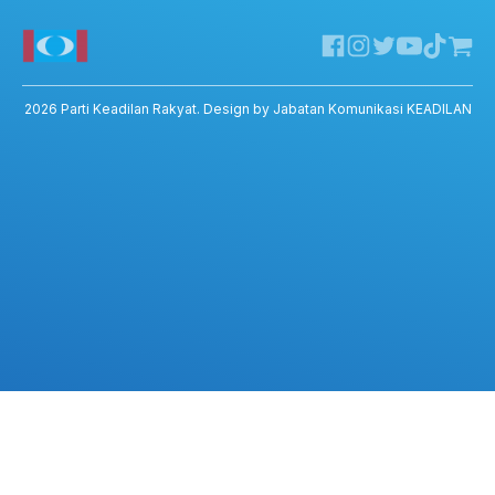
Facebook KEADILAN
Permohonan Pertukaran Cabang
Twitter KEADILAN
Channel Telegram KEADILAN
Kedai KEADILAN
2026
Parti Keadilan Rakyat
. Design by Jabatan Komunikasi KEADILAN
ADIL – Privacy Policy
ADIL App – T&C