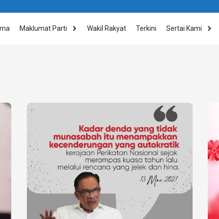
ama
Maklumat Parti
Wakil Rakyat
Terkini
Sertai Kami