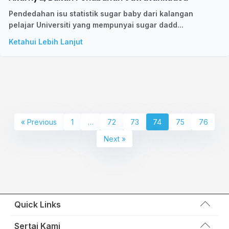
Pendedahan isu statistik sugar baby dari kalangan
pelajar Universiti yang mempunyai sugar dadd...
Ketahui Lebih Lanjut
« Previous
1
…
72
73
74
75
76
Next »
Quick Links
Wakil Rakyat
Sertai Kami