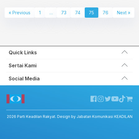
« Previous
1
…
73
74
75
76
Next »
Quick Links
Wakil Rakyat
Sertai Kami
Kemas Kini
Portal Anggota KEADILAN
Social Media
Hubungi Kami
Permohonan Kad Keanggotaan
Sumbangan
Facebook KEADILAN
Permohonan Pertukaran Cabang
Twitter KEADILAN
Channel Telegram KEADILAN
Kedai KEADILAN
2026
Parti Keadilan Rakyat
. Design by Jabatan Komunikasi KEADILAN
ADIL – Privacy Policy
ADIL App – T&C