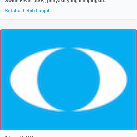
Swine Fever (ASF), penyakit yang menjangkiti...
Ketahui Lebih Lanjut