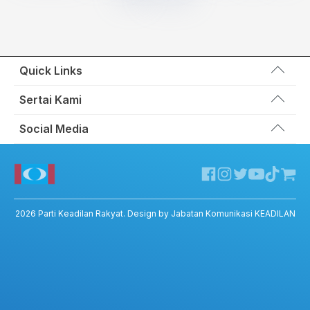
Quick Links
Wakil Rakyat
Sertai Kami
Kemas Kini
Portal Anggota KEADILAN
Social Media
Hubungi Kami
Permohonan Kad Keanggotaan
Sumbangan
Facebook KEADILAN
Permohonan Pertukaran Cabang
Twitter KEADILAN
Channel Telegram KEADILAN
Kedai KEADILAN
2026
Parti Keadilan Rakyat
. Design by Jabatan Komunikasi KEADILAN
ADIL – Privacy Policy
ADIL App – T&C