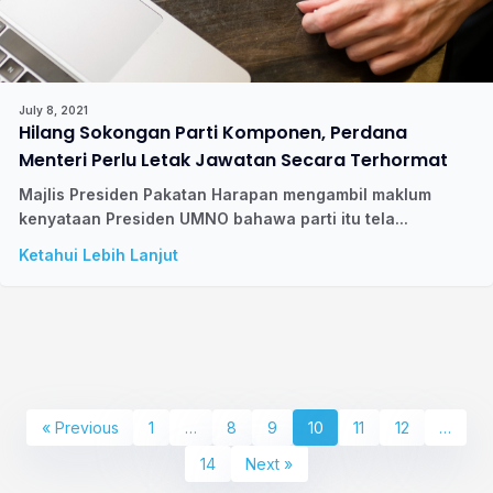
July 8, 2021
Hilang Sokongan Parti Komponen, Perdana
Menteri Perlu Letak Jawatan Secara Terhormat
Majlis Presiden Pakatan Harapan mengambil maklum
kenyataan Presiden UMNO bahawa parti itu tela...
Ketahui Lebih Lanjut
« Previous
1
…
8
9
10
11
12
…
14
Next »